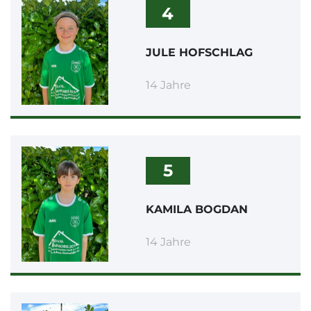
4
JULE HOFSCHLAG
14 Jahre
5
KAMILA BOGDAN
14 Jahre