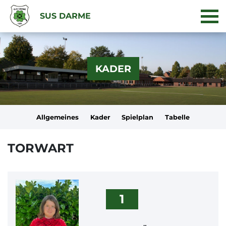
SUS DARME
KADER
Allgemeines
Kader
Spielplan
Tabelle
TORWART
1