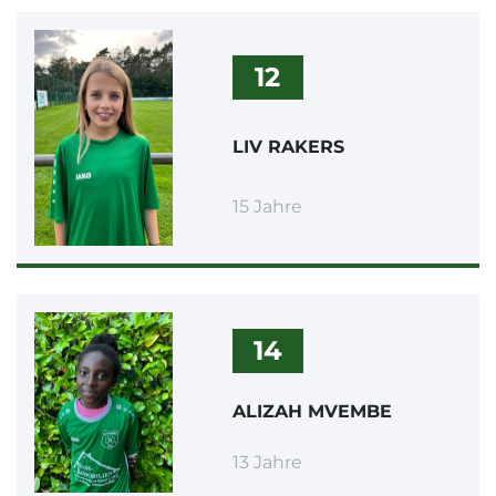
12
LIV RAKERS
15 Jahre
14
ALIZAH MVEMBE
13 Jahre