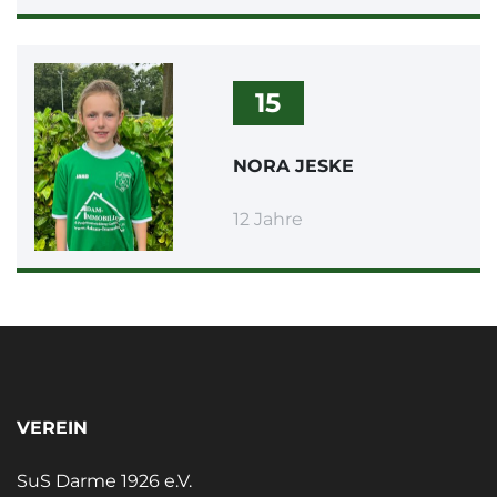
15
NORA JESKE
12 Jahre
VEREIN
SuS Darme 1926 e.V.