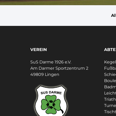
A
VEREIN
ABTE
SuS Darme 1926 e.V.
Kege
Am Darmer Sportzentrum 2
Fußba
49809 Lingen
Schie
Boul
Badm
Leich
Triat
Turn
Tisch