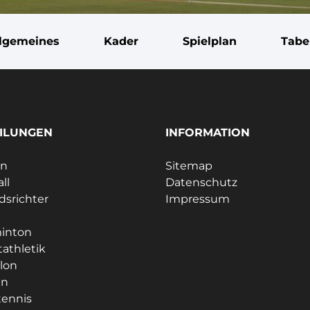
llgemeines
Kader
Spielplan
Tabe
ILUNGEN
INFORMATION
ln
Sitemap
ll
Datenschutz
dsrichter
Impressum
e
inton
tathletik
hlon
en
tennis