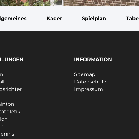
llgemeines
Kader
Spielplan
Tabe
ILUNGEN
INFORMATION
ln
Sitemap
ll
Datenschutz
dsrichter
Impressum
e
inton
tathletik
hlon
en
tennis