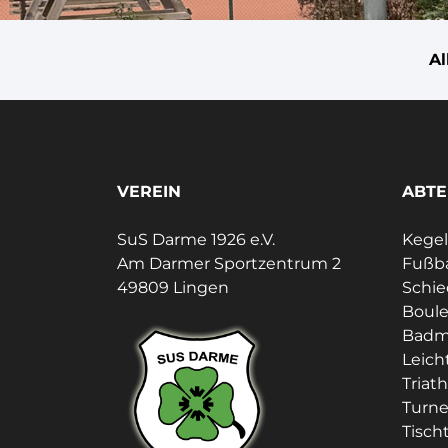
A
VEREIN
ABTE
SuS Darme 1926 e.V.
Kege
Am Darmer Sportzentrum 2
Fußba
49809 Lingen
Schie
Boul
Badm
Leich
Triat
Turn
Tisch