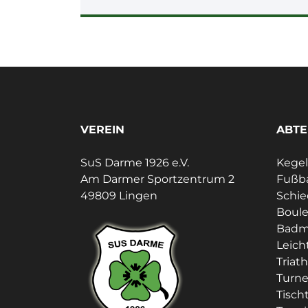
VEREIN
ABTE
SuS Darme 1926 e.V.
Kege
Am Darmer Sportzentrum 2
Fußba
49809 Lingen
Schie
Boul
Badm
Leich
Triat
Turn
Tisch