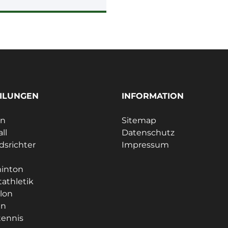
ILUNGEN
INFORMATION
ln
Sitemap
ll
Datenschutz
dsrichter
Impressum
e
inton
tathletik
hlon
en
tennis