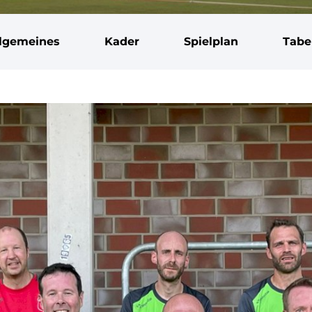
llgemeines
Kader
Spielplan
Tabe