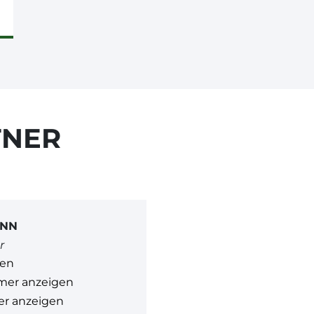
TNER
ANN
r
gen
mer anzeigen
r anzeigen