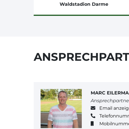
Waldstadion Darme
ANSPRECHPAR
MARC EILERM
Ansprechpartne
Email anzei
Telefonnum
Mobilnumme