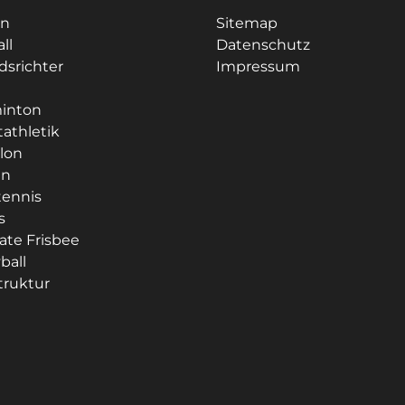
ln
Sitemap
ll
Datenschutz
dsrichter
Impressum
e
inton
tathletik
hlon
en
tennis
s
ate Frisbee
ball
struktur