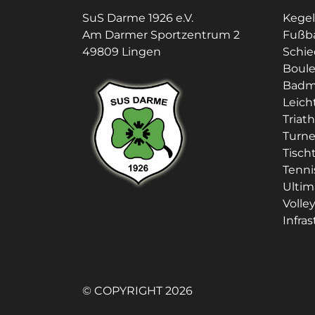
SuS Darme 1926 e.V.
Kege
Am Darmer Sportzentrum 2
Fußba
49809 Lingen
Schie
Boul
Badm
Leich
Triat
Turn
Tisch
Tenni
Ultim
Volley
Infra
© COPYRIGHT 2026