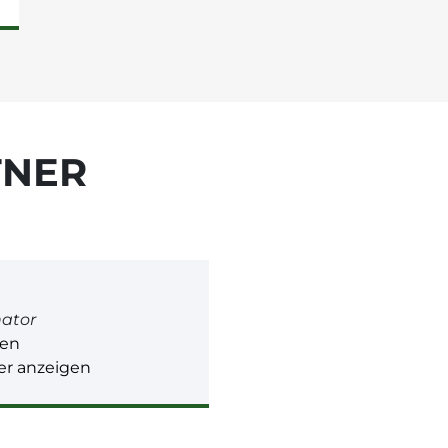
TNER
nator
gen
r anzeigen