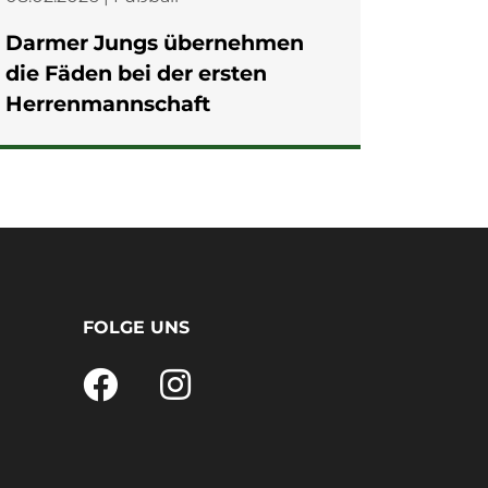
Darmer Jungs übernehmen
Trenn
die Fäden bei der ersten
fünf 
Herrenmannschaft
Bresse
im S
FOLGE UNS